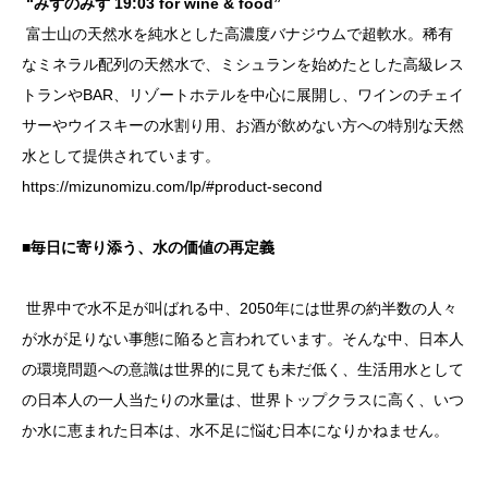
“みずのみず 19:03 for wine & food”
富士山の天然水を純水とした高濃度バナジウムで超軟水。稀有
なミネラル配列の天然水で、ミシュランを始めたとした高級レス
トランやBAR、リゾートホテルを中心に展開し、ワインのチェイ
サーやウイスキーの水割り用、お酒が飲めない方への特別な天然
水として提供されています。
https://mizunomizu.com/lp/#product-second
■毎日に寄り添う、水の価値の再定義
世界中で水不足が叫ばれる中、2050年には世界の約半数の人々
が水が足りない事態に陥ると言われています。そんな中、日本人
の環境問題への意識は世界的に見ても未だ低く、生活用水として
の日本人の一人当たりの水量は、世界トップクラスに高く、いつ
か水に恵まれた日本は、水不足に悩む日本になりかねません。