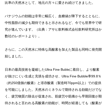
比率の天然水として、地元の方々に愛され続けてきました。
バナジウムの効能は非常に幅広く、血糖値が降下するとともに、
中性脂肪の減少も期待できると示されるなど、今でも世界中で研
究が進んでいます。（出典：アサヒ飲料株式会社飲料研究所ほか
数社のレポートより）。
さらに、この天然水に特殊な高酸素を加えた製品も同時に発売開
始しました。
日本の最高技術を凝縮したUltra Fine Bubleに着目し、より酸素
が抜けにくい生成と充填を成功させ、Ultra Fine Bubble率99.8％
（約250億個の酸素）と溶存酸素（製造時70ppm以上）での提供
を可能にしました。天然水のミネラルで期待される効能だけでな
く、疲労物質の除去が促進され、筋疲労や筋痛から早期回復が期
待されると言われる高酸素の効能が、時間が経過しても（酸素が