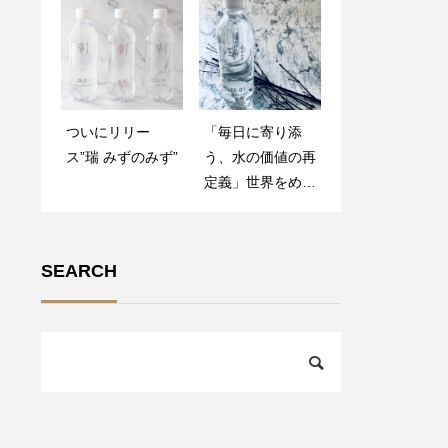
ついにリリー
日本の天然水ブラ
「毎日に寄り添
“瑞 みずのみず”
ス”瑞 みずのみず”
ンド”みずのみ
う、水の価値の再
デビュー日が決定
ず”、 ラグジュア
定義」世界をめざ
リー市場への本格
す日本の水ブラン
展開へ
ド”みずのみず”誕
生秘話
SEARCH