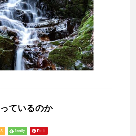
レヴァージュ サー
Eに希少な天然水の提供開始
軟
エ 吉田岳史
文
のみず”顧問・監修
なっているのか
SS
feedly
Pin it