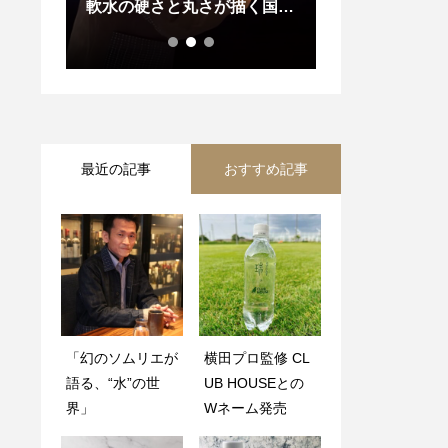
水の硬さと丸さが描く国の
水”へ エレヴァージュ サー
化の違い」
ドのソムリエ 吉田岳史
氏、“みずのみず”顧問・監修
に就任
最近の記事
おすすめ記事
「幻のソムリエが
水資源は油田？水
横田プロ監修 CL
ふるさと納税
語る、“水”の世
の本当の価値とは
UB HOUSEとの
で”みずのみず”を
界」
Wネーム発売
選べます！