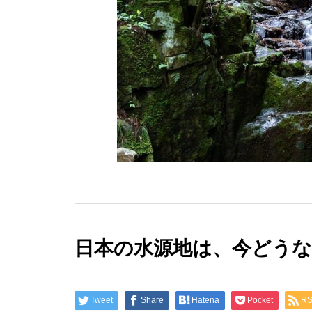
水”へ エ
ドのソムリ
氏、“みず
に就任
日本の水源地は、今どう
Tweet
Share
Hatena
Pocket
R