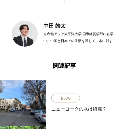
中田 皓太
立命館アジア太平洋大学 国際経営学部に在学
中。中国と日本での生活を通じて、水に対する
意識の違いを実感し、水の価値に関心を持つ。
父の所有する水源地に海外資本による買収の動
きがあったことをきっかけに、日本の水資源の
関連記事
重要性に目を向ける。 現在はみずのみず株式会
社にてインターンシップ生として活動中。コラ
ム執筆を通じて、日本の水資源の大切さを発信
している。
BLOG
ニューヨークの水は綺麗？