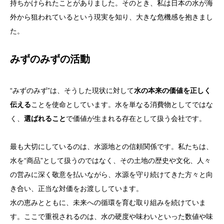
持ちかけられたことがありました。そのとき、私は日本の水が海
外から狙われているという現実を知り、大きな危機感を抱きまし
た。
みずのみずの活動
“みずのみず”は、そうした現状に対して
水の本来の価値を正しく
伝える
ことを使命としています。水を単なる消費物としてではな
く、
選ばれること
で価値が生まれる存在として扱う会社です。
最も大切にしているのは、水源地との信頼関係です。私たちは、
水を“商品”として扱うのではなく、その土地の歴史や文化、人々
の営みに深く敬意を払いながら、水源を守り続けてきた方々と向
き合い、正当な対価をお渡ししています。
水の恵みとともに、未来への循環を育む取り組みを続けていま
す。ここで重視されるのは、水の硬度や味わいといった数値や味