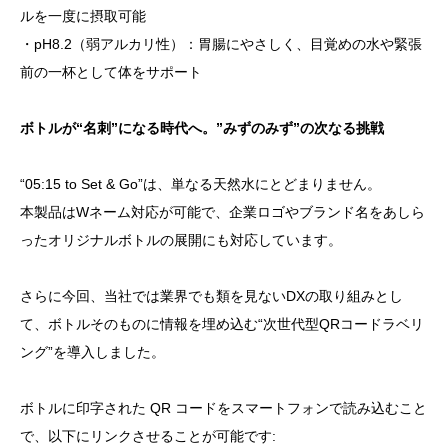
ルを一度に摂取可能
・pH8.2（弱アルカリ性）：胃腸にやさしく、目覚めの水や緊張
前の一杯として体をサポート
ボトルが“名刺”になる時代へ。”みずのみず”の次なる挑戦
“05:15 to Set & Go”は、単なる天然水にとどまりません。
本製品はWネーム対応が可能で、企業ロゴやブランド名をあしら
ったオリジナルボトルの展開にも対応しています。
さらに今回、当社では業界でも類を見ないDXの取り組みとし
て、ボトルそのものに情報を埋め込む“次世代型QRコードラベリ
ング”を導入しました。
ボトルに印字された QR コードをスマートフォンで読み込むこと
で、以下にリンクさせることが可能です: