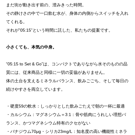
まだ街が動き出す前の、澄みきった時間。
その静けさの中で一口飲む水が、身体の内側からスイッチを入れ
てくれる。
それが”05:15”という時間に託した、私たちの提案です。
小さくても、本気の中身。
“05:15 to Set & Go”は、コンパクトでありながら水そのものの品
質には、従来商品と同様に一切の妥協がありません。
体の土台を支えるミネラルバランス、飲みごごち、そして毎日の
続けやすさを両立しています。
・硬度59の軟水：しっかりとした飲みごたえで朝の一杯に最適
・カルシウム：マグネシウム＝3:1：骨や筋肉にうれしい理想バ
ランス、かつマグネシウム特有のクセがない
・バナジウム70μg・シリカ23mg/L：知名度の高い機能性ミネラ