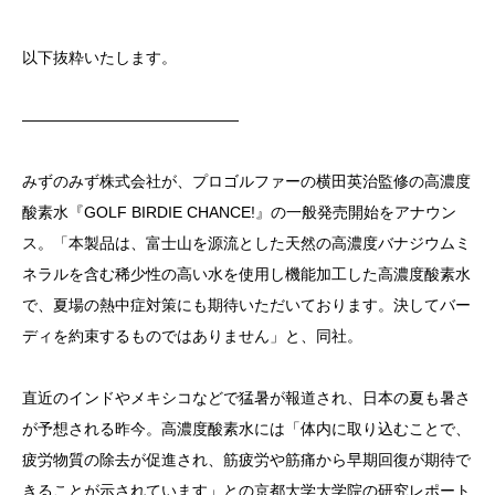
以下抜粋いたします。
——————————————
みずのみず株式会社が、プロゴルファーの横田英治監修の高濃度
酸素水『GOLF BIRDIE CHANCE!』の一般発売開始をアナウン
ス。「本製品は、富士山を源流とした天然の高濃度バナジウムミ
ネラルを含む稀少性の高い水を使用し機能加工した高濃度酸素水
で、夏場の熱中症対策にも期待いただいております。決してバー
ディを約束するものではありません」と、同社。
直近のインドやメキシコなどで猛暑が報道され、日本の夏も暑さ
が予想される昨今。高濃度酸素水には「体内に取り込むことで、
疲労物質の除去が促進され、筋疲労や筋痛から早期回復が期待で
きることが示されています」との京都大学大学院の研究レポート