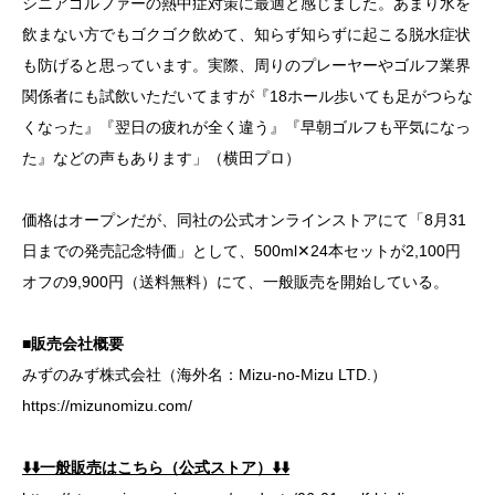
シニアゴルファーの熱中症対策に最適と感じました。あまり水を
飲まない方でもゴクゴク飲めて、知らず知らずに起こる脱水症状
も防げると思っています。実際、周りのプレーヤーやゴルフ業界
関係者にも試飲いただいてますが『18ホール歩いても足がつらな
くなった』『翌日の疲れが全く違う』『早朝ゴルフも平気になっ
た』などの声もあります」（横田プロ）
価格はオープンだが、同社の公式オンラインストアにて「8月31
日までの発売記念特価」として、500ml✕24本セットが2,100円
オフの9,900円（送料無料）にて、一般販売を開始している。
■販売会社概要
みずのみず株式会社（海外名：Mizu-no-Mizu LTD.）
https://mizunomizu.com/
⬇️⬇️一般販売はこちら（公式ストア）⬇️⬇️