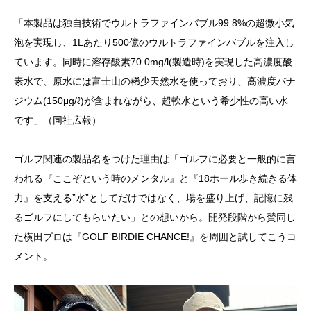
「本製品は独自技術でウルトラファインバブル99.8%の超微小気
泡を実現し、1Lあたり500億のウルトラファインバブルを注入し
ています。同時に溶存酸素70.0mg/l(製造時)を実現した高濃度酸
素水で、原水には富士山の稀少天然水を使っており、高濃度バナ
ジウム(150μg/ℓ)が含まれながら、超軟水という希少性の高い水
です」（同社広報）
ゴルフ関連の製品名をつけた理由は「ゴルフに必要と一般的に言
われる『ここぞという時のメンタル』と『18ホール歩き続きる体
力』を支える”水”としてだけではなく、場を盛り上げ、記憶に残
るゴルフにしてもらいたい」との想いから。開発段階から賛同し
た横田プロは『GOLF BIRDIE CHANCE!』を周囲と試してこうコ
メント。